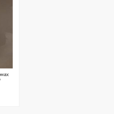
омах
е