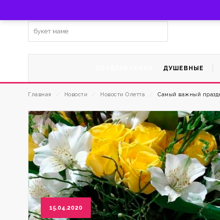
Заказать цветы с доставкой по г. Мытищи по тел. +7 (92
Ищем:
ПОЗДРАВЛЕНИЯ
ДУШЕВНЫЕ
Главная
⁄
Новости
⁄
Новости Олетта
⁄
Самый важный празд
15.04.2020