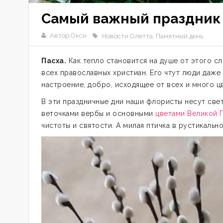
Самый важный праздник
Автор Окси
Новости Олетта
,
Памятный день
Пасха.
Как тепло становится на душе от этого сл
всех православных христиан. Его чтут люди даже 
настроение, добро, исходящее от всех и много ц
В эти праздничные дни наши флористы несут свет
веточками вербы и основными
цветами Великой 
чистоты и святости. А милая птичка в рустикаль