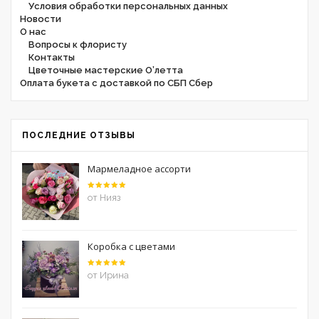
Условия обработки персональных данных
Новости
О нас
Вопросы к флористу
Контакты
Цветочные мастерские О’летта
Оплата букета с доставкой по СБП Сбер
ПОСЛЕДНИЕ ОТЗЫВЫ
Мармеладное ассорти
Оценка
5
от Нияз
из 5
Коробка с цветами
Оценка
5
от Ирина
из 5