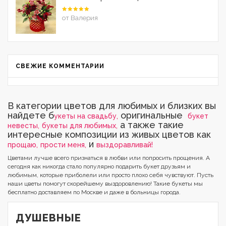
Оценка
5
от Валерия
из 5
СВЕЖИЕ КОММЕНТАРИИ
В категории цветов для любимых и близких вы
найдете б
оригинальные
укеты на свадьбу,
букет
а также такие
невесты,
букеты для любимых,
интересные композиции из живых цветов как
и
прощаю,
прости меня,
выздоравливай!
Цветами лучше всего признаться в любви или попросить прощения. А
сегодня как никогда стало популярно подарить букет друзьям и
любимым, которые приболели или просто плохо себя чувствуют. Пусть
наши цветы помогут скорейшему выздоровлению! Такие букеты мы
бесплатно доставляем по Москве и даже в больницы города.
ДУШЕВНЫЕ