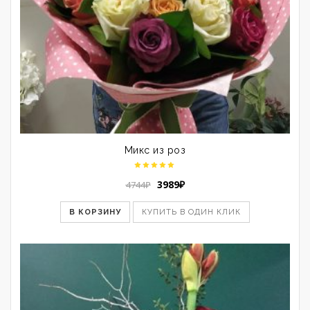
Микс из роз
Первоначальная
Текущая
3989
₽
4744
₽
цена
цена:
составляла
3989₽.
В КОРЗИНУ
КУПИТЬ В ОДИН КЛИК
4744₽.