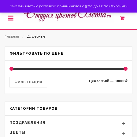
Заказать цветы с доставкой принимаются с 9:00 до 22:00
Отклонить
Главная
⁄
Душевные
ФИЛЬТРОВАТЬ ПО ЦЕНЕ
Мини
Макс
Цена:
950₽
—
38000₽
ФИЛЬТРАЦИЯ
цена
цена
КАТЕГОРИИ ТОВАРОВ
ПОЗДРАВЛЕНИЯ
ЦВЕТЫ