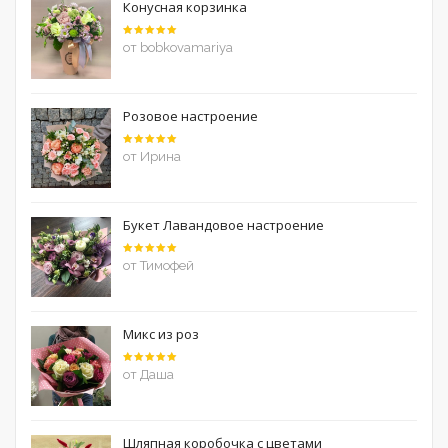
Конусная корзинка
Оценка
5
от bobkovamariya
из 5
Розовое настроение
Оценка
5
от Ирина
из 5
Букет Лавандовое настроение
Оценка
5
от Тимофей
из 5
Микс из роз
Оценка
5
от Даша
из 5
Шляпная коробочка с цветами