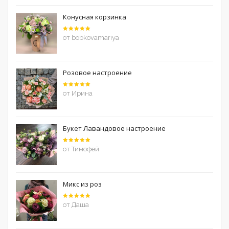
Конусная корзинка
Оценка
5
от bobkovamariya
из 5
Розовое настроение
Оценка
5
от Ирина
из 5
Букет Лавандовое настроение
Оценка
5
от Тимофей
из 5
Микс из роз
Оценка
5
от Даша
из 5