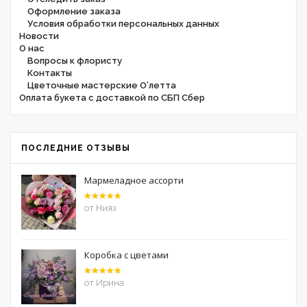
Оформление заказа
Условия обработки персональных данных
Новости
О нас
Вопросы к флористу
Контакты
Цветочные мастерские О’летта
Оплата букета с доставкой по СБП Сбер
ПОСЛЕДНИЕ ОТЗЫВЫ
Мармеладное ассорти
Оценка
5
от Нияз
из 5
Коробка с цветами
Оценка
5
от Ирина
из 5