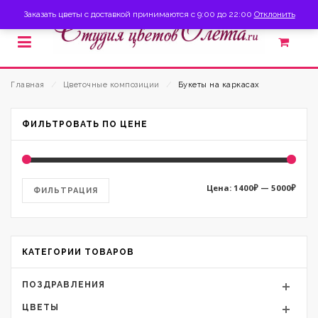
Заказать цветы с доставкой принимаются с 9:00 до 22:00
Отклонить
Главная
⁄
Цветочные композиции
⁄
Букеты на каркасах
ФИЛЬТРОВАТЬ ПО ЦЕНЕ
Мини
Макс
Цена:
1400₽
—
5000₽
ФИЛЬТРАЦИЯ
цена
цена
КАТЕГОРИИ ТОВАРОВ
ПОЗДРАВЛЕНИЯ
ЦВЕТЫ