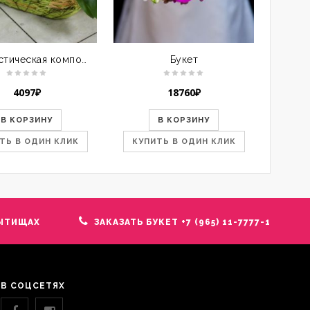
Флористическая композиция
Букет
Букет
4097
₽
18760
₽
В КОРЗИНУ
В КОРЗИНУ
ТЬ В ОДИН КЛИК
КУПИТЬ В ОДИН КЛИК
КУП
ЫТИЩАХ
ЗАКАЗАТЬ БУКЕТ +7 (965) 11-7777-1
В СОЦСЕТЯХ