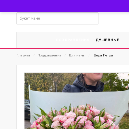
Заказать цветы с доставкой по г. Мытищи по тел. +7 (92
Ищем:
ПОЗДРАВЛЕНИЯ
ДУШЕВНЫЕ
Главная
⁄
Поздравления
⁄
Для мамы
⁄
Вера Петра