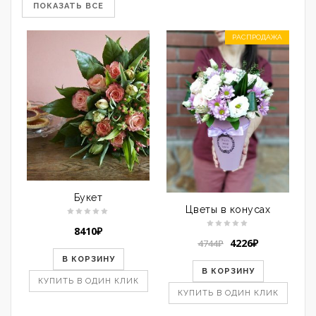
ПОКАЗАТЬ ВСЕ
РАСПРОДАЖА
Букет
Цветы в конусах
8410
₽
Первоначальная
Текущая
4226
₽
4744
₽
цена
цена:
В КОРЗИНУ
составляла
4226₽.
В КОРЗИНУ
4744₽.
КУПИТЬ В ОДИН КЛИК
КУПИТЬ В ОДИН КЛИК