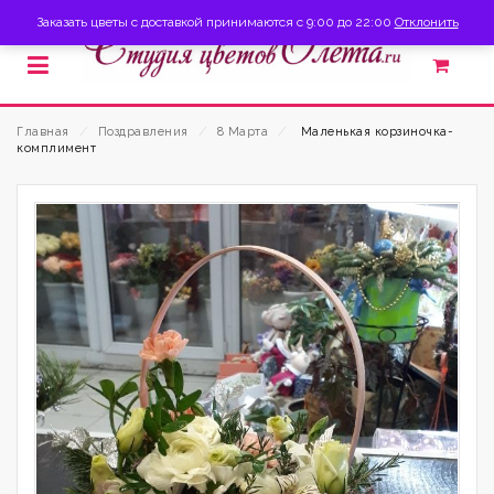
Заказать цветы с доставкой принимаются с 9:00 до 22:00
Отклонить
Главная
⁄
Поздравления
⁄
8 Марта
⁄
Маленькая корзиночка-
комплимент